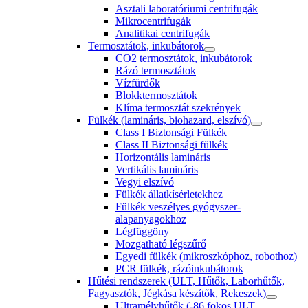
Asztali laboratóriumi centrifugák
Mikrocentrifugák
Analitikai centrifugák
Termosztátok, inkubátorok
CO2 termosztátok, inkubátorok
Rázó termosztátok
Vízfürdők
Blokktermosztátok
Klíma termosztát szekrények
Fülkék (lamináris, biohazard, elszívó)
Class I Biztonsági Fülkék
Class II Biztonsági fülkék
Horizontális lamináris
Vertikális lamináris
Vegyi elszívó
Fülkék állatkísérletekhez
Fülkék veszélyes gyógyszer-
alapanyagokhoz
Légfüggöny
Mozgatható légszűrő
Egyedi fülkék (mikroszkóphoz, robothoz)
PCR fülkék, rázóinkubátorok
Hűtési rendszerek (ULT, Hűtők, Laborhűtők,
Fagyasztók, Jégkása készítők, Rekeszek)
Ultramélyhűtők (-86 fokos ULT