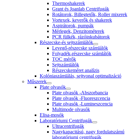
Thermoshakerek
Grant és Joanlab Centrifugák
Rotátorok, Billegtetők, Roller mixerek
Vortexek, keverők és shakerek
Aspirátorok, pumpák
Mérlegek, Denzitométerek
PCR fülkék, rázóinkubátorok
Részecske-és sejtszámlálók
Levegő-részecske számlálók
Folyadék-részecske számlálók
TOC mérők
Sejtszámlálók
Részecskeméret analízis
Kolóniaszámlálás, sejtvonal optimalizáció
Műszerek
Plate olvasók
Plate olvasók -Abszorbancia
Plate olvasók -Fluoreszcencia
Plate olvasók -Lumineszcencia
Multimode olvasók
Elisa-mosók
Laboratóriumi Centrifugák
Ultracentrifugák
Nagykapacitású, nagy fordulatszámú
laboratóriumi centrifugák