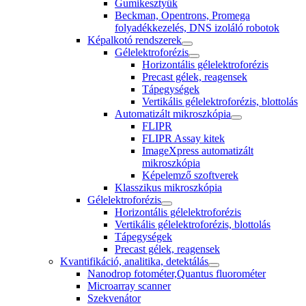
Gumikesztyűk
Beckman, Opentrons, Promega
folyadékkezelés, DNS izoláló robotok
Képalkotó rendszerek
Gélelektroforézis
Horizontális gélelektroforézis
Precast gélek, reagensek
Tápegységek
Vertikális gélelektroforézis, blottolás
Automatizált mikroszkópia
FLIPR
FLIPR Assay kitek
ImageXpress automatizált
mikroszkópia
Képelemző szoftverek
Klasszikus mikroszkópia
Gélelektroforézis
Horizontális gélelektroforézis
Vertikális gélelektroforézis, blottolás
Tápegységek
Precast gélek, reagensek
Kvantifikáció, analitika, detektálás
Nanodrop fotométer,Quantus fluorométer
Microarray scanner
Szekvenátor