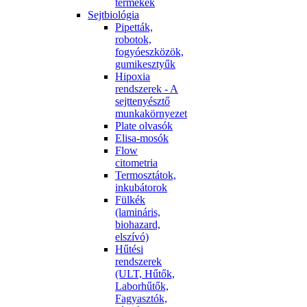
termékek
Sejtbiológia
Pipetták,
robotok,
fogyóeszközök,
gumikesztyűk
Hipoxia
rendszerek - A
sejttenyésztő
munkakörnyezet
Plate olvasók
Elisa-mosók
Flow
citometria
Termosztátok,
inkubátorok
Fülkék
(lamináris,
biohazard,
elszívó)
Hűtési
rendszerek
(ULT, Hűtők,
Laborhűtők,
Fagyasztók,