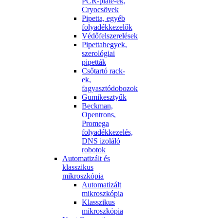
PCR-plate-ek,
Cryocsövek
Pipetta, egyéb
folyadékkezelők
Védőfelszerelések
Pipettahegyek,
szerológiai
pipetták
Csőtartó rack-
ek,
fagyasztódobozok
Gumikesztyűk
Beckman,
Opentrons,
Promega
folyadékkezelés,
DNS izoláló
robotok
Automatizált és
klasszikus
mikroszkópia
Automatizált
mikroszkópia
Klasszikus
mikroszkópia