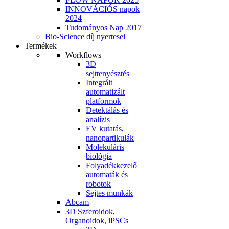
INNOVÁCIÓS napok
2024
Tudományos Nap 2017
Bio-Science díj nyertesei
Termékek
Workflows
3D
sejttenyésztés
Integrált
automatizált
platformok
Detektálás és
analízis
EV kutatás,
nanopartikulák
Molekuláris
biológia
Folyadékkezelő
automaták és
robotok
Sejtes munkák
Abcam
3D Szferoidok,
Organoidok, iPSCs