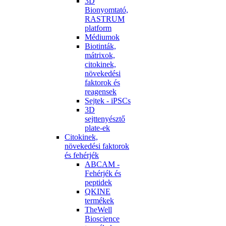
3D
Bionyomtató,
RASTRUM
platform
Médiumok
Biotinták,
mátrixok,
citokinek,
növekedési
faktorok és
reagensek
Sejtek - iPSCs
3D
sejttenyésztő
plate-ek
Citokinek,
növekedési faktorok
és fehérjék
ABCAM -
Fehérjék és
peptidek
QKINE
termékek
TheWell
Bioscience