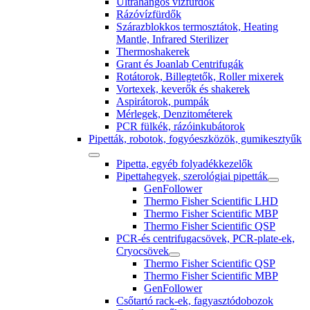
Ultrahangos vízfürdők
Rázóvízfürdők
Szárazblokkos termosztátok, Heating
Mantle, Infrared Sterilizer
Thermoshakerek
Grant és Joanlab Centrifugák
Rotátorok, Billegtetők, Roller mixerek
Vortexek, keverők és shakerek
Aspirátorok, pumpák
Mérlegek, Denzitométerek
PCR fülkék, rázóinkubátorok
Pipetták, robotok, fogyóeszközök, gumikesztyűk
Pipetta, egyéb folyadékkezelők
Pipettahegyek, szerológiai pipetták
GenFollower
Thermo Fisher Scientific LHD
Thermo Fisher Scientific MBP
Thermo Fisher Scientific QSP
PCR-és centrifugacsövek, PCR-plate-ek,
Cryocsövek
Thermo Fisher Scientific QSP
Thermo Fisher Scientific MBP
GenFollower
Csőtartó rack-ek, fagyasztódobozok