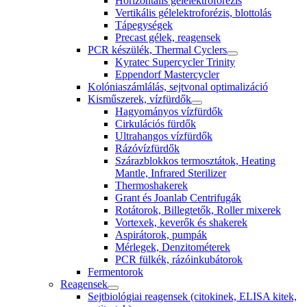
Horizontális gélelektroforézis
Vertikális gélelektroforézis, blottolás
Tápegységek
Precast gélek, reagensek
PCR készülék, Thermal Cyclers
Kyratec Supercycler Trinity
Eppendorf Mastercycler
Kolóniaszámlálás, sejtvonal optimalizáció
Kisműszerek, vízfürdők
Hagyományos vízfürdők
Cirkulációs fürdők
Ultrahangos vízfürdők
Rázóvízfürdők
Szárazblokkos termosztátok, Heating
Mantle, Infrared Sterilizer
Thermoshakerek
Grant és Joanlab Centrifugák
Rotátorok, Billegtetők, Roller mixerek
Vortexek, keverők és shakerek
Aspirátorok, pumpák
Mérlegek, Denzitométerek
PCR fülkék, rázóinkubátorok
Fermentorok
Reagensek
Sejtbiológiai reagensek (citokinek, ELISA kitek,