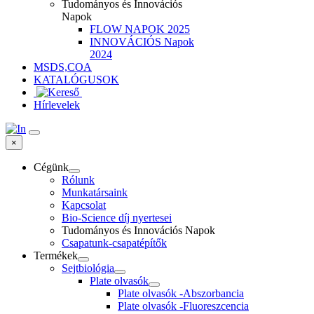
Tudományos és Innovációs
Napok
FLOW NAPOK 2025
INNOVÁCIÓS Napok
2024
MSDS,COA
KATALÓGUSOK
Hírlevelek
×
Cégünk
Rólunk
Munkatársaink
Kapcsolat
Bio-Science díj nyertesei
Tudományos és Innovációs Napok
Csapatunk-csapatépítők
Termékek
Sejtbiológia
Plate olvasók
Plate olvasók -Abszorbancia
Plate olvasók -Fluoreszcencia