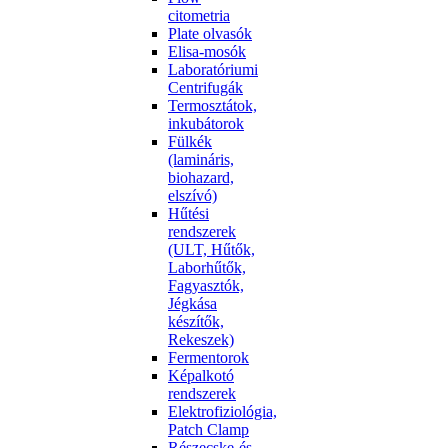
citometria
Plate olvasók
Elisa-mosók
Laboratóriumi
Centrifugák
Termosztátok,
inkubátorok
Fülkék
(lamináris,
biohazard,
elszívó)
Hűtési
rendszerek
(ULT, Hűtők,
Laborhűtők,
Fagyasztók,
Jégkása
készítők,
Rekeszek)
Fermentorok
Képalkotó
rendszerek
Elektrofiziológia,
Patch Clamp
Részecske-és