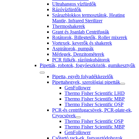
Ultrahangos vízfürdők
Rázóvízfürdők
Szárazblokkos termosztátok, Heating
Mantle, Infrared Sterilizer
Thermoshakerek
Grant és Joanlab Centrifugák
Rotátorok, Billegtetők, Roller mixerek
Vortexek, keverők és shakerek
Aspirátorok, pumpák
Mérlegek, Denzitométerek
PCR fülkék, rázóinkubátorok
Pipetták, robotok, fogyóeszközök, gumikesztyűk
Pipetta, egyéb folyadékkezelők
Pipettahegyek, szerológiai pipetták
GenFollower
Thermo Fisher Scientific LHD
Thermo Fisher Scientific MBP
Thermo Fisher Scientific QSP
PCR-és centrifugacsövek, PCR-plate-ek,
Cryocsövek
Thermo Fisher Scientific QSP
Thermo Fisher Scientific MBP
GenFollower
Csőtartó rack-ek, fagyasztódobozok