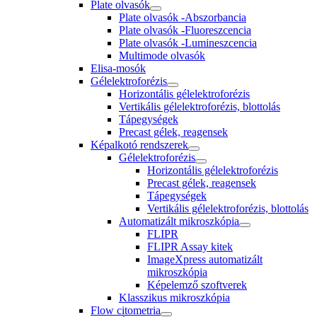
Plate olvasók
Plate olvasók -Abszorbancia
Plate olvasók -Fluoreszcencia
Plate olvasók -Lumineszcencia
Multimode olvasók
Elisa-mosók
Gélelektroforézis
Horizontális gélelektroforézis
Vertikális gélelektroforézis, blottolás
Tápegységek
Precast gélek, reagensek
Képalkotó rendszerek
Gélelektroforézis
Horizontális gélelektroforézis
Precast gélek, reagensek
Tápegységek
Vertikális gélelektroforézis, blottolás
Automatizált mikroszkópia
FLIPR
FLIPR Assay kitek
ImageXpress automatizált
mikroszkópia
Képelemző szoftverek
Klasszikus mikroszkópia
Flow citometria