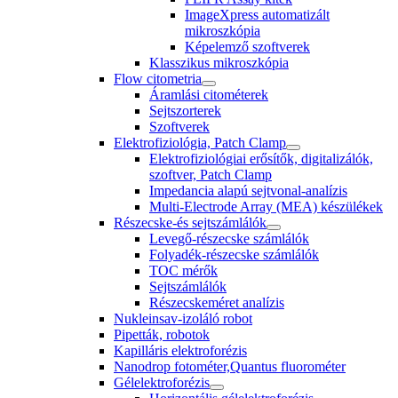
ImageXpress automatizált
mikroszkópia
Képelemző szoftverek
Klasszikus mikroszkópia
Flow citometria
Áramlási citométerek
Sejtszorterek
Szoftverek
Elektrofiziológia, Patch Clamp
Elektrofiziológiai erősítők, digitalizálók,
szoftver, Patch Clamp
Impedancia alapú sejtvonal-analízis
Multi-Electrode Array (MEA) készülékek
Részecske-és sejtszámlálók
Levegő-részecske számlálók
Folyadék-részecske számlálók
TOC mérők
Sejtszámlálók
Részecskeméret analízis
Nukleinsav-izoláló robot
Pipetták, robotok
Kapilláris elektroforézis
Nanodrop fotométer,Quantus fluorométer
Gélelektroforézis