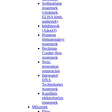
Sejtbiológiai
reagensek
(citokinek,
ELISA kitek,
antitestek)
Inhibitorok
(AdooQ)
Promega
élettudományi
reagensek
Beckman
Coulter flow
reagensek
Next-
generation
sequencing
Integrated
DNA
Technologies
reagensek
Kapilláris
elektroforézis
reagensek
Műszerek
Flow