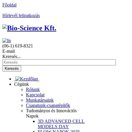
Főoldal
Hírlevél feliratkozás
(06-1) 619-8321
E-mail
Keresés...
Keresés
Cégünk
Rólunk
Kapcsolat
Munkatársaink
Csapatunk-csapatépítők
Tudományos és Innovációs
Napok
3D ADVANCED CELL
MODELS DAY
FLOW NAPOK 2025