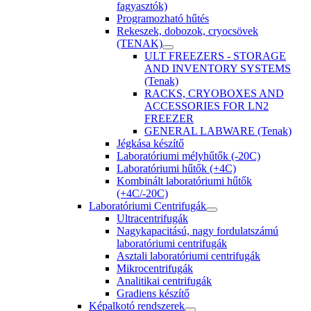
fagyasztók)
Programozható hűtés
Rekeszek, dobozok, cryocsövek
(TENAK)
ULT FREEZERS - STORAGE
AND INVENTORY SYSTEMS
(Tenak)
RACKS, CRYOBOXES AND
ACCESSORIES FOR LN2
FREEZER
GENERAL LABWARE (Tenak)
Jégkása készítő
Laboratóriumi mélyhűtők (-20C)
Laboratóriumi hűtők (+4C)
Kombinált laboratóriumi hűtők
(+4C/-20C)
Laboratóriumi Centrifugák
Ultracentrifugák
Nagykapacitású, nagy fordulatszámú
laboratóriumi centrifugák
Asztali laboratóriumi centrifugák
Mikrocentrifugák
Analitikai centrifugák
Gradiens készítő
Képalkotó rendszerek