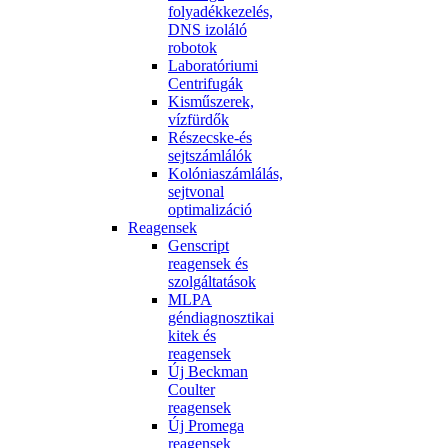
folyadékkezelés,
DNS izoláló
robotok
Laboratóriumi
Centrifugák
Kisműszerek,
vízfürdők
Részecske-és
sejtszámlálók
Kolóniaszámlálás,
sejtvonal
optimalizáció
Reagensek
Genscript
reagensek és
szolgáltatások
MLPA
géndiagnosztikai
kitek és
reagensek
Új Beckman
Coulter
reagensek
Új Promega
reagensek