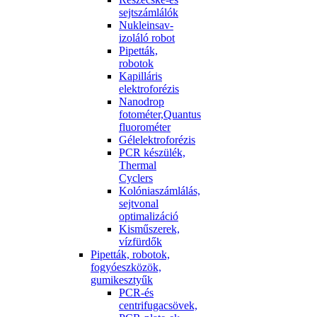
sejtszámlálók
Nukleinsav-
izoláló robot
Pipetták,
robotok
Kapilláris
elektroforézis
Nanodrop
fotométer,Quantus
fluorométer
Gélelektroforézis
PCR készülék,
Thermal
Cyclers
Kolóniaszámlálás,
sejtvonal
optimalizáció
Kisműszerek,
vízfürdők
Pipetták, robotok,
fogyóeszközök,
gumikesztyűk
PCR-és
centrifugacsövek,