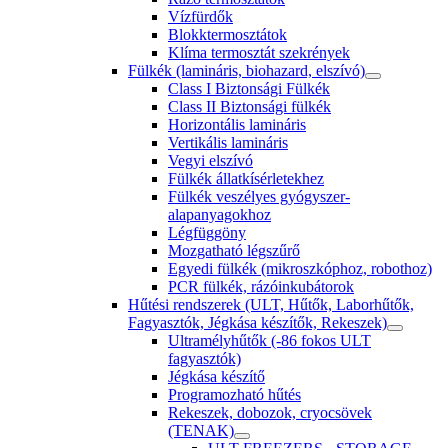
Vízfürdők
Blokktermosztátok
Klíma termosztát szekrények
Fülkék (lamináris, biohazard, elszívó)
Class I Biztonsági Fülkék
Class II Biztonsági fülkék
Horizontális lamináris
Vertikális lamináris
Vegyi elszívó
Fülkék állatkísérletekhez
Fülkék veszélyes gyógyszer-
alapanyagokhoz
Légfüggöny
Mozgatható légszűrő
Egyedi fülkék (mikroszkóphoz, robothoz)
PCR fülkék, rázóinkubátorok
Hűtési rendszerek (ULT, Hűtők, Laborhűtők,
Fagyasztók, Jégkása készítők, Rekeszek)
Ultramélyhűtők (-86 fokos ULT
fagyasztók)
Jégkása készítő
Programozható hűtés
Rekeszek, dobozok, cryocsövek
(TENAK)