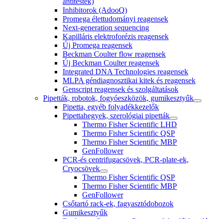
antitestek)
Inhibitorok (AdooQ)
Promega élettudományi reagensek
Next-generation sequencing
Kapilláris elektroforézis reagensek
Új Promega reagensek
Beckman Coulter flow reagensek
Új Beckman Coulter reagensek
Integrated DNA Technologies reagensek
MLPA géndiagnosztikai kitek és reagensek
Genscript reagensek és szolgáltatások
Pipetták, robotok, fogyóeszközök, gumikesztyűk
Pipetta, egyéb folyadékkezelők
Pipettahegyek, szerológiai pipetták
Thermo Fisher Scientific LHD
Thermo Fisher Scientific QSP
Thermo Fisher Scientific MBP
GenFollower
PCR-és centrifugacsövek, PCR-plate-ek,
Cryocsövek
Thermo Fisher Scientific QSP
Thermo Fisher Scientific MBP
GenFollower
Csőtartó rack-ek, fagyasztódobozok
Gumikesztyűk