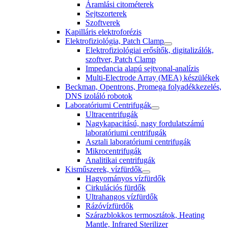
Áramlási citométerek
Sejtszorterek
Szoftverek
Kapilláris elektroforézis
Elektrofiziológia, Patch Clamp
Elektrofiziológiai erősítők, digitalizálók,
szoftver, Patch Clamp
Impedancia alapú sejtvonal-analízis
Multi-Electrode Array (MEA) készülékek
Beckman, Opentrons, Promega folyadékkezelés,
DNS izoláló robotok
Laboratóriumi Centrifugák
Ultracentrifugák
Nagykapacitású, nagy fordulatszámú
laboratóriumi centrifugák
Asztali laboratóriumi centrifugák
Mikrocentrifugák
Analitikai centrifugák
Kisműszerek, vízfürdők
Hagyományos vízfürdők
Cirkulációs fürdők
Ultrahangos vízfürdők
Rázóvízfürdők
Szárazblokkos termosztátok, Heating
Mantle, Infrared Sterilizer