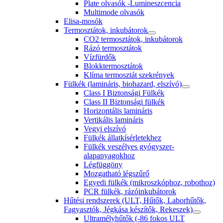
Plate olvasók -Lumineszcencia
Multimode olvasók
Elisa-mosók
Termosztátok, inkubátorok
CO2 termosztátok, inkubátorok
Rázó termosztátok
Vízfürdők
Blokktermosztátok
Klíma termosztát szekrények
Fülkék (lamináris, biohazard, elszívó)
Class I Biztonsági Fülkék
Class II Biztonsági fülkék
Horizontális lamináris
Vertikális lamináris
Vegyi elszívó
Fülkék állatkísérletekhez
Fülkék veszélyes gyógyszer-
alapanyagokhoz
Légfüggöny
Mozgatható légszűrő
Egyedi fülkék (mikroszkóphoz, robothoz)
PCR fülkék, rázóinkubátorok
Hűtési rendszerek (ULT, Hűtők, Laborhűtők,
Fagyasztók, Jégkása készítők, Rekeszek)
Ultramélyhűtők (-86 fokos ULT