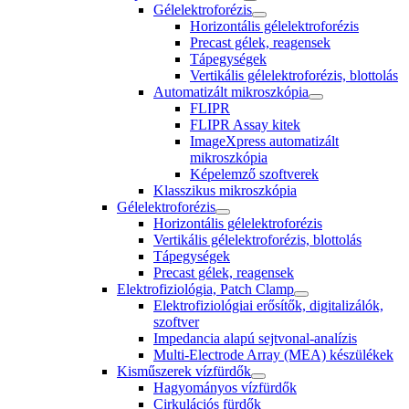
Gélelektroforézis
Horizontális gélelektroforézis
Precast gélek, reagensek
Tápegységek
Vertikális gélelektroforézis, blottolás
Automatizált mikroszkópia
FLIPR
FLIPR Assay kitek
ImageXpress automatizált
mikroszkópia
Képelemző szoftverek
Klasszikus mikroszkópia
Gélelektroforézis
Horizontális gélelektroforézis
Vertikális gélelektroforézis, blottolás
Tápegységek
Precast gélek, reagensek
Elektrofiziológia, Patch Clamp
Elektrofiziológiai erősítők, digitalizálók,
szoftver
Impedancia alapú sejtvonal-analízis
Multi-Electrode Array (MEA) készülékek
Kisműszerek vízfürdők
Hagyományos vízfürdők
Cirkulációs fürdők