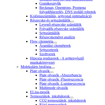
Gumikesztyűk
Beckman, Opentrons, Promega
folyadékkezelés, DNS izoláló robotok
Kolóniaszámlálás, sejtvonal optimalizáció
Részecske-és sejtszámlálók
Levegő-részecske számlálók
Folyadék-részecske számlálók
Sejtszámlálók
Részecskeméret analízis
Flow citometria
Áramlási citométerek
Sejtszorterek
Szoftverek
Hipoxia rendszerek - A sejttenyésztő
munkakörnyezet
Molekuláris biológia
Plate olvasók
Plate olvasók -Abszorbancia
Plate olvasók -Fluoreszcencia
Plate olvasók -Lumineszcencia
Multimode olvasók
ELisa-mosók
Termosztátok, inkubátorok
CO2 termosztátok, inkubátorok
Rázó termosztátok