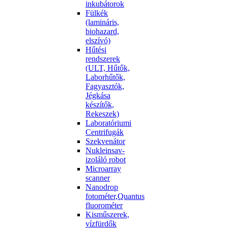
inkubátorok
Fülkék
(lamináris,
biohazard,
elszívó)
Hűtési
rendszerek
(ULT, Hűtők,
Laborhűtők,
Fagyasztók,
Jégkása
készítők,
Rekeszek)
Laboratóriumi
Centrifugák
Szekvenátor
Nukleinsav-
izoláló robot
Microarray
scanner
Nanodrop
fotométer,Quantus
fluorométer
Kisműszerek,
vízfürdők