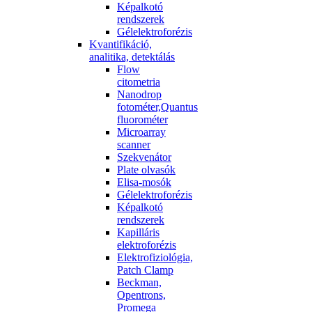
Képalkotó
rendszerek
Gélelektroforézis
Kvantifikáció,
analitika, detektálás
Flow
citometria
Nanodrop
fotométer,Quantus
fluorométer
Microarray
scanner
Szekvenátor
Plate olvasók
Elisa-mosók
Gélelektroforézis
Képalkotó
rendszerek
Kapilláris
elektroforézis
Elektrofiziológia,
Patch Clamp
Beckman,
Opentrons,
Promega