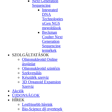
Next Generation
Sequencing
Integrated
DNA
Technologies
xGen NGS
megoldások
Beckman
Coulter Next
Generation
Sequencing
termékek
SZOLGÁLTATÁSOK
Oligonukleotid Online
árajánlat
Oligonukleotid szintézis
Szekvenálás
Készülék szerviz
3D Organoid Expansion
Szerviz
Akciók
ÚJDONSÁGOK
HÍREK
Legfrissebb híreink
Bio-Science díj nyertesek