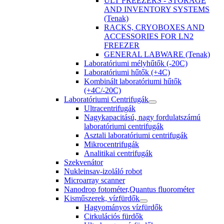
ULT FREEZERS - STORAGE
AND INVENTORY SYSTEMS
(Tenak)
RACKS, CRYOBOXES AND
ACCESSORIES FOR LN2
FREEZER
GENERAL LABWARE (Tenak)
Laboratóriumi mélyhűtők (-20C)
Laboratóriumi hűtők (+4C)
Kombinált laboratóriumi hűtők
(+4C/-20C)
Laboratóriumi Centrifugák
Ultracentrifugák
Nagykapacitású, nagy fordulatszámú
laboratóriumi centrifugák
Asztali laboratóriumi centrifugák
Mikrocentrifugák
Analitikai centrifugák
Szekvenátor
Nukleinsav-izoláló robot
Microarray scanner
Nanodrop fotométer,Quantus fluorométer
Kisműszerek, vízfürdők
Hagyományos vízfürdők
Cirkulációs fürdők