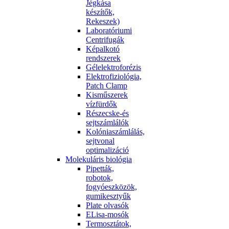
Jégkása
készítők,
Rekeszek)
Laboratóriumi
Centrifugák
Képalkotó
rendszerek
Gélelektroforézis
Elektrofiziológia,
Patch Clamp
Kisműszerek
vízfürdők
Részecske-és
sejtszámlálók
Kolóniaszámlálás,
sejtvonal
optimalizáció
Molekuláris biológia
Pipetták,
robotok,
fogyóeszközök,
gumikesztyűk
Plate olvasók
ELisa-mosók
Termosztátok,