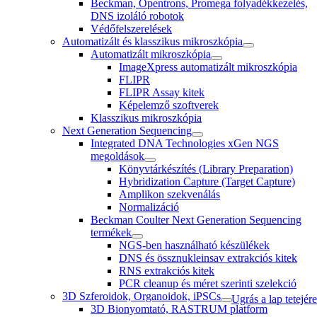
Beckman, Opentrons, Promega folyadékkezelés,
DNS izoláló robotok
Védőfelszerelések
Automatizált és klasszikus mikroszkópia
Automatizált mikroszkópia
ImageXpress automatizált mikroszkópia
FLIPR
FLIPR Assay kitek
Képelemző szoftverek
Klasszikus mikroszkópia
Next Generation Sequencing
Integrated DNA Technologies xGen NGS
megoldások
Könyvtárkészítés (Library Preparation)
Hybridization Capture (Target Capture)
Amplikon szekvenálás
Normalizáció
Beckman Coulter Next Generation Sequencing
termékek
NGS-ben használható készülékek
DNS és össznukleinsav extrakciós kitek
RNS extrakciós kitek
PCR cleanup és méret szerinti szelekció
3D Szferoidok, Organoidok, iPSCs
Ugrás a lap tetejére
3D Bionyomtató, RASTRUM platform