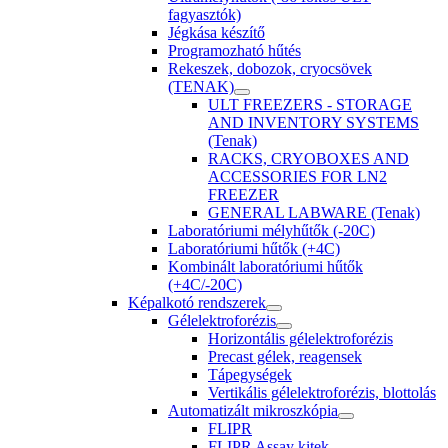
fagyasztók)
Jégkása készítő
Programozható hűtés
Rekeszek, dobozok, cryocsövek
(TENAK)
ULT FREEZERS - STORAGE
AND INVENTORY SYSTEMS
(Tenak)
RACKS, CRYOBOXES AND
ACCESSORIES FOR LN2
FREEZER
GENERAL LABWARE (Tenak)
Laboratóriumi mélyhűtők (-20C)
Laboratóriumi hűtők (+4C)
Kombinált laboratóriumi hűtők
(+4C/-20C)
Képalkotó rendszerek
Gélelektroforézis
Horizontális gélelektroforézis
Precast gélek, reagensek
Tápegységek
Vertikális gélelektroforézis, blottolás
Automatizált mikroszkópia
FLIPR
FLIPR Assay kitek