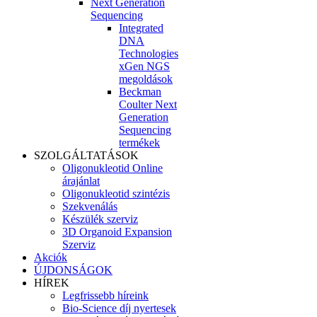
Next Generation
Sequencing
Integrated
DNA
Technologies
xGen NGS
megoldások
Beckman
Coulter Next
Generation
Sequencing
termékek
SZOLGÁLTATÁSOK
Oligonukleotid Online
árajánlat
Oligonukleotid szintézis
Szekvenálás
Készülék szerviz
3D Organoid Expansion
Szerviz
Akciók
ÚJDONSÁGOK
HÍREK
Legfrissebb híreink
Bio-Science díj nyertesek