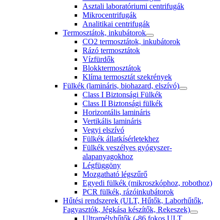
Asztali laboratóriumi centrifugák
Mikrocentrifugák
Analitikai centrifugák
Termosztátok, inkubátorok
CO2 termosztátok, inkubátorok
Rázó termosztátok
Vízfürdők
Blokktermosztátok
Klíma termosztát szekrények
Fülkék (lamináris, biohazard, elszívó)
Class I Biztonsági Fülkék
Class II Biztonsági fülkék
Horizontális lamináris
Vertikális lamináris
Vegyi elszívó
Fülkék állatkísérletekhez
Fülkék veszélyes gyógyszer-
alapanyagokhoz
Légfüggöny
Mozgatható légszűrő
Egyedi fülkék (mikroszkóphoz, robothoz)
PCR fülkék, rázóinkubátorok
Hűtési rendszerek (ULT, Hűtők, Laborhűtők,
Fagyasztók, Jégkása készítők, Rekeszek)
Ultramélyhűtők (-86 fokos ULT