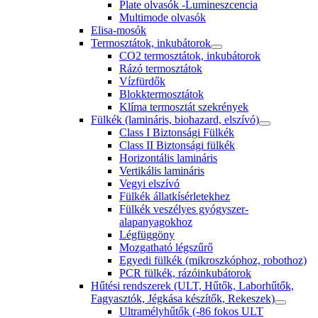
Plate olvasók -Lumineszcencia
Multimode olvasók
Elisa-mosók
Termosztátok, inkubátorok
CO2 termosztátok, inkubátorok
Rázó termosztátok
Vízfürdők
Blokktermosztátok
Klíma termosztát szekrények
Fülkék (lamináris, biohazard, elszívó)
Class I Biztonsági Fülkék
Class II Biztonsági fülkék
Horizontális lamináris
Vertikális lamináris
Vegyi elszívó
Fülkék állatkísérletekhez
Fülkék veszélyes gyógyszer-
alapanyagokhoz
Légfüggöny
Mozgatható légszűrő
Egyedi fülkék (mikroszkóphoz, robothoz)
PCR fülkék, rázóinkubátorok
Hűtési rendszerek (ULT, Hűtők, Laborhűtők,
Fagyasztók, Jégkása készítők, Rekeszek)
Ultramélyhűtők (-86 fokos ULT