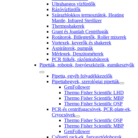
Ultrahangos vízfürdők
Rázóvízfürdők
Szárazblokkos termosztátok, Heating
Mantle, Infrared Sterilizer
Thermoshakerek
Grant és Joanlab Centrifugák
Rotátorok, Billegtetők, Roller mixerek
Vortexek, keverők és shakerek
Aspirátorok, pumpák
Mérlegek, Denzitométerek
PCR fülkék, rázóinkubátorok
Pipetták, robotok, fogyóeszközök, gumikesztyűk
Pipetta, egyéb folyadékkezelők
Pipettahegyek, szerológiai pipetták
GenFollower
Thermo Fisher Scientific LHD
Thermo Fisher Scientific MBP
Thermo Fisher Scientific QSP
PCR-és centrifugacsövek, PCR-plate-ek,
Cryocsövek
Thermo Fisher Scientific QSP
Thermo Fisher Scientific MBP
GenFollower
Csőtartó rack-ek, fagyasztódobozok