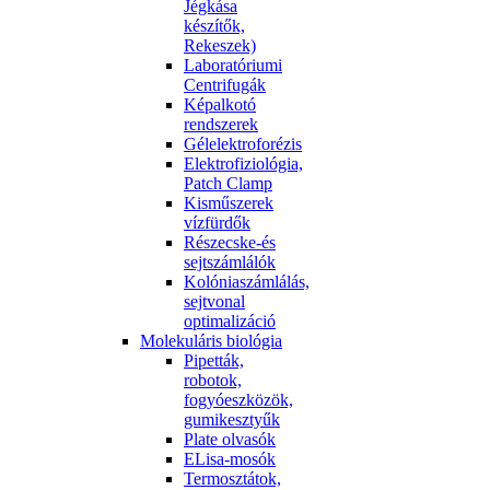
Jégkása
készítők,
Rekeszek)
Laboratóriumi
Centrifugák
Képalkotó
rendszerek
Gélelektroforézis
Elektrofiziológia,
Patch Clamp
Kisműszerek
vízfürdők
Részecske-és
sejtszámlálók
Kolóniaszámlálás,
sejtvonal
optimalizáció
Molekuláris biológia
Pipetták,
robotok,
fogyóeszközök,
gumikesztyűk
Plate olvasók
ELisa-mosók
Termosztátok,