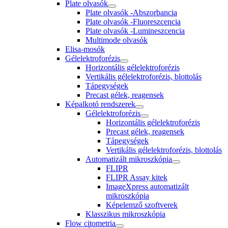
Plate olvasók
Plate olvasók -Abszorbancia
Plate olvasók -Fluoreszcencia
Plate olvasók -Lumineszcencia
Multimode olvasók
Elisa-mosók
Gélelektroforézis
Horizontális gélelektroforézis
Vertikális gélelektroforézis, blottolás
Tápegységek
Precast gélek, reagensek
Képalkotó rendszerek
Gélelektroforézis
Horizontális gélelektroforézis
Precast gélek, reagensek
Tápegységek
Vertikális gélelektroforézis, blottolás
Automatizált mikroszkópia
FLIPR
FLIPR Assay kitek
ImageXpress automatizált
mikroszkópia
Képelemző szoftverek
Klasszikus mikroszkópia
Flow citometria