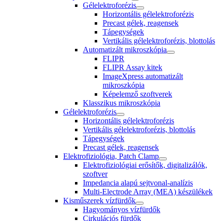
Gélelektroforézis
Horizontális gélelektroforézis
Precast gélek, reagensek
Tápegységek
Vertikális gélelektroforézis, blottolás
Automatizált mikroszkópia
FLIPR
FLIPR Assay kitek
ImageXpress automatizált
mikroszkópia
Képelemző szoftverek
Klasszikus mikroszkópia
Gélelektroforézis
Horizontális gélelektroforézis
Vertikális gélelektroforézis, blottolás
Tápegységek
Precast gélek, reagensek
Elektrofiziológia, Patch Clamp
Elektrofiziológiai erősítők, digitalizálók,
szoftver
Impedancia alapú sejtvonal-analízis
Multi-Electrode Array (MEA) készülékek
Kisműszerek vízfürdők
Hagyományos vízfürdők
Cirkulációs fürdők