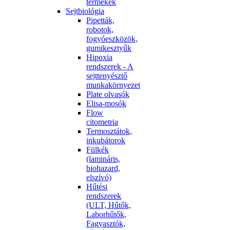
termékek
Sejtbiológia
Pipetták,
robotok,
fogyóeszközök,
gumikesztyűk
Hipoxia
rendszerek - A
sejttenyésztő
munkakörnyezet
Plate olvasók
Elisa-mosók
Flow
citometria
Termosztátok,
inkubátorok
Fülkék
(lamináris,
biohazard,
elszívó)
Hűtési
rendszerek
(ULT, Hűtők,
Laborhűtők,
Fagyasztók,