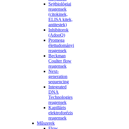
Sejtbiológiai
reagensek
(citokinek,
ELISA kitek,
antitestek)
Inhibitorok
(AdooQ)
Promega
élettudományi
reagensek
Beckman
Coulter flow
reagensek
Next-
generation
sequencing
Integrated
DNA
Technologies
reagensek
Kapilláris
elektroforézis
reagensek
Műszerek
Flow