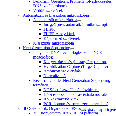
Beckman, Opentrons, Promega folyadékkezelés,
DNS izoláló robotok
Védőfelszerelések
Automatizált és klasszikus mikroszkópia
Automatizált mikroszkópia
ImageXpress automatizált mikroszkópia
FLIPR
FLIPR Assay kitek
Képelemző szoftverek
Klasszikus mikroszkópia
Next Generation Sequencing
Integrated DNA Technologies xGen NGS
megoldások
Könyvtárkészítés (Library Preparation)
Hybridization Capture (Target Capture)
Amplikon szekvenálás
Normalizáció
Beckman Coulter Next Generation Sequencing
termékek
NGS-ben használható készülékek
DNS és össznukleinsav extrakciós kitek
RNS extrakciós kitek
PCR cleanup és méret szerinti szelekció
3D Szferoidok, Organoidok, iPSCs
Ugrás a lap tetejére
3D Bionyomtató, RASTRUM platform