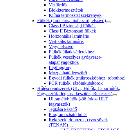
Vízfürdők
Blokktermosztátok
Klíma termosztát szekrények
Fülkék (lamináris, biohazard, elszívó)
Class I Biztonsági Fülkék
Class II Biztonsági fülkék
Horizontális lamináris
Vertikális lamináris
Vegyi elszívó
Fülkék állatkísérletekhez
Fülkék veszélyes gyógyszer-
alapanyagokhoz
Légfüggöny
Mozgatható légszűrő
Egyedi fülkék (mikroszkóphoz, robothoz)
PCR fülkék, rázóinkubátorok
Hűtési rendszerek (ULT, Hűtők, Laborhűtők,
Fagyasztók, Jégkása készítők, Rekeszek)
Ultramélyhűtők (-86 fokos ULT
fagyasztók)
Jégkása készítő
Programozható hűtés
Rekeszek, dobozok, cryocsövek
(TENAK)