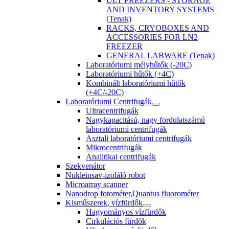
ULT FREEZERS - STORAGE
AND INVENTORY SYSTEMS
(Tenak)
RACKS, CRYOBOXES AND
ACCESSORIES FOR LN2
FREEZER
GENERAL LABWARE (Tenak)
Laboratóriumi mélyhűtők (-20C)
Laboratóriumi hűtők (+4C)
Kombinált laboratóriumi hűtők
(+4C/-20C)
Laboratóriumi Centrifugák
Ultracentrifugák
Nagykapacitású, nagy fordulatszámú
laboratóriumi centrifugák
Asztali laboratóriumi centrifugák
Mikrocentrifugák
Analitikai centrifugák
Szekvenátor
Nukleinsav-izoláló robot
Microarray scanner
Nanodrop fotométer,Quantus fluorométer
Kisműszerek, vízfürdők
Hagyományos vízfürdők
Cirkulációs fürdők