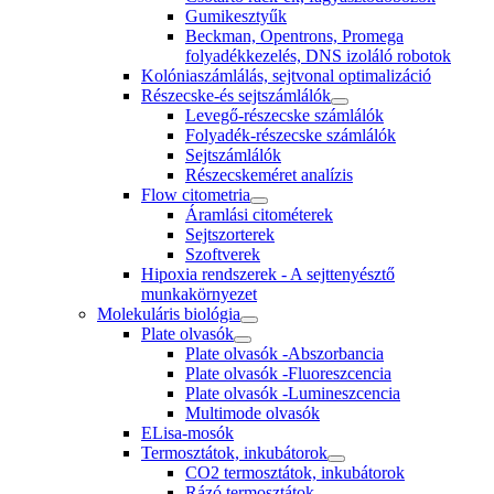
Gumikesztyűk
Beckman, Opentrons, Promega
folyadékkezelés, DNS izoláló robotok
Kolóniaszámlálás, sejtvonal optimalizáció
Részecske-és sejtszámlálók
Levegő-részecske számlálók
Folyadék-részecske számlálók
Sejtszámlálók
Részecskeméret analízis
Flow citometria
Áramlási citométerek
Sejtszorterek
Szoftverek
Hipoxia rendszerek - A sejttenyésztő
munkakörnyezet
Molekuláris biológia
Plate olvasók
Plate olvasók -Abszorbancia
Plate olvasók -Fluoreszcencia
Plate olvasók -Lumineszcencia
Multimode olvasók
ELisa-mosók
Termosztátok, inkubátorok
CO2 termosztátok, inkubátorok
Rázó termosztátok