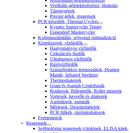
Horizontális gélelektroforézis
Vertikális gélelektroforézis, blottolás
Tápegységek
Precast gélek, reagensek
PCR készülék, Thermal Cyclers
Kyratec Supercycler Trinity
Eppendorf Mastercycler
Kolóniaszámlálás, sejtvonal optimalizáció
Kisműszerek, vízfürdők
Hagyományos vízfürdők
Cirkulációs fürdők
Ultrahangos vízfürdők
Rázóvízfürdők
Szárazblokkos termosztátok, Heating
Mantle, Infrared Sterilizer
Thermoshakerek
Grant és Joanlab Centrifugák
Rotátorok, Billegtetők, Roller mixerek
Vortexek, keverők és shakerek
Aspirátorok, pumpák
Mérlegek, Denzitométerek
PCR fülkék, rázóinkubátorok
Fermentorok
Reagensek
Sejtbiológiai reagensek (citokinek, ELISA kitek,