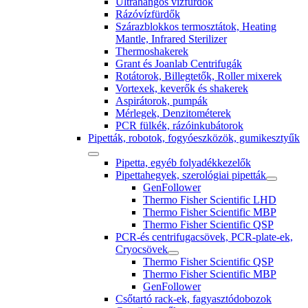
Ultrahangos vízfürdők
Rázóvízfürdők
Szárazblokkos termosztátok, Heating
Mantle, Infrared Sterilizer
Thermoshakerek
Grant és Joanlab Centrifugák
Rotátorok, Billegtetők, Roller mixerek
Vortexek, keverők és shakerek
Aspirátorok, pumpák
Mérlegek, Denzitométerek
PCR fülkék, rázóinkubátorok
Pipetták, robotok, fogyóeszközök, gumikesztyűk
Pipetta, egyéb folyadékkezelők
Pipettahegyek, szerológiai pipetták
GenFollower
Thermo Fisher Scientific LHD
Thermo Fisher Scientific MBP
Thermo Fisher Scientific QSP
PCR-és centrifugacsövek, PCR-plate-ek,
Cryocsövek
Thermo Fisher Scientific QSP
Thermo Fisher Scientific MBP
GenFollower
Csőtartó rack-ek, fagyasztódobozok