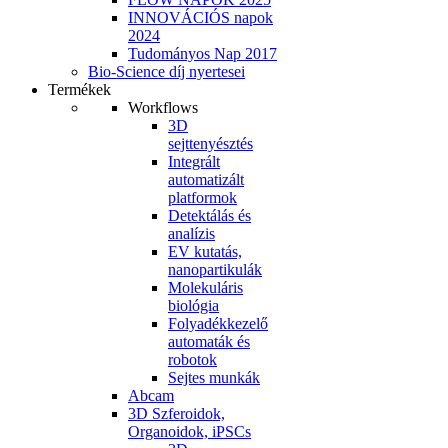
INNOVÁCIÓS napok
2024
Tudományos Nap 2017
Bio-Science díj nyertesei
Termékek
Workflows
3D
sejttenyésztés
Integrált
automatizált
platformok
Detektálás és
analízis
EV kutatás,
nanopartikulák
Molekuláris
biológia
Folyadékkezelő
automaták és
robotok
Sejtes munkák
Abcam
3D Szferoidok,
Organoidok, iPSCs