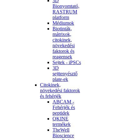
3D
Bionyomtató,
RASTRUM
platform
Médiumok
Biotinták,
mátrixok,
citokinek,
növekedési
faktorok és
reagensek
Sejtek - iPSCs
3D
sejttenyésztő
plate-ek
Citokinek,
növekedési faktorok
és fehérjék
ABCAM -
Fehérjék és
peptidek
QKINE
termékek
TheWell
Bioscience