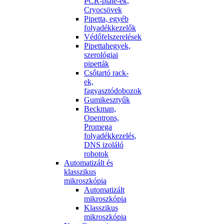
PCR-plate-ek,
Cryocsövek
Pipetta, egyéb
folyadékkezelők
Védőfelszerelések
Pipettahegyek,
szerológiai
pipetták
Csőtartó rack-
ek,
fagyasztódobozok
Gumikesztyűk
Beckman,
Opentrons,
Promega
folyadékkezelés,
DNS izoláló
robotok
Automatizált és
klasszikus
mikroszkópia
Automatizált
mikroszkópia
Klasszikus
mikroszkópia