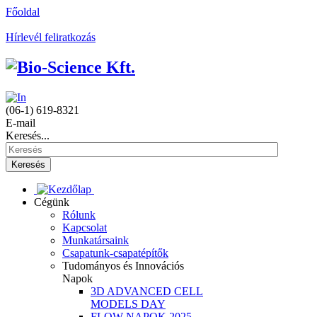
Főoldal
Hírlevél feliratkozás
(06-1) 619-8321
E-mail
Keresés...
Keresés
Cégünk
Rólunk
Kapcsolat
Munkatársaink
Csapatunk-csapatépítők
Tudományos és Innovációs
Napok
3D ADVANCED CELL
MODELS DAY
FLOW NAPOK 2025