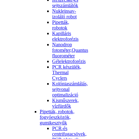
sejtszámlálók
Nukleinsav-
izoláló robot
Pipetták,
robotok
Kapilláris
elektroforézis
Nanodrop
fotométer,Quantus
fluorométer
Gélelektroforézis
PCR készülék,
Thermal
Cyclers
Kolóniaszámlálás,
sejtvonal
optimalizáció
Kisműszerek,
vízfürdők
Pipetták, robotok,
fogyóeszközök,
gumikesztyűk
PCR-és
centrifugacsövek,