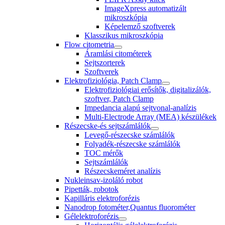
ImageXpress automatizált
mikroszkópia
Képelemző szoftverek
Klasszikus mikroszkópia
Flow citometria
Áramlási citométerek
Sejtszorterek
Szoftverek
Elektrofiziológia, Patch Clamp
Elektrofiziológiai erősítők, digitalizálók,
szoftver, Patch Clamp
Impedancia alapú sejtvonal-analízis
Multi-Electrode Array (MEA) készülékek
Részecske-és sejtszámlálók
Levegő-részecske számlálók
Folyadék-részecske számlálók
TOC mérők
Sejtszámlálók
Részecskeméret analízis
Nukleinsav-izoláló robot
Pipetták, robotok
Kapilláris elektroforézis
Nanodrop fotométer,Quantus fluorométer
Gélelektroforézis