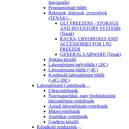
fagyasztók)
Programozható hűtés
Rekeszek, dobozok, cryocsövek
(TENAK)
ULT FREEZERS - STORAGE
AND INVENTORY SYSTEMS
(Tenak)
RACKS, CRYOBOXES AND
ACCESSORIES FOR LN2
FREEZER
GENERAL LABWARE (Tenak)
Jégkása készítő
Laboratóriumi mélyhűtők (-20C)
Laboratóriumi hűtők (+4C)
Kombinált laboratóriumi hűtők
(+4C/-20C)
Laboratóriumi Centrifugák
Ultracentrifugák
Nagykapacitású, nagy fordulatszámú
laboratóriumi centrifugák
Asztali laboratóriumi centrifugák
Mikrocentrifugák
Analitikai centrifugák
Gradiens készítő
Képalkotó rendszerek