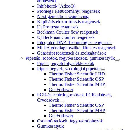
antitestek)
Inhibitorok (AdooQ)
Promega élettudományi reagensek
Next-generation sequencing
Kapilláris elektroforézis reagensek
Új Promega reagensek
Beckman Coulter flow reagensek
Új Beckman Coulter reagensek
Integrated DNA Technologies reagensek
MLPA géndiagnosztikai kitek és reagensek
Genscript reagensek és szolgáltatások
Pipetták, robotok, fogyóeszközök, gumikesztyűk
Pipetta, egyéb folyadékkezelők
Pipettahegyek, szerológiai pipetták
Thermo Fisher Scientific LHD
Thermo Fisher Scientific QSP
Thermo Fisher Scientific MBP
GenFollower
PCR-és centrifugacsövek, PCR-plate-ek,
Cryocsövek
Thermo Fisher Scientific QSP
Thermo Fisher Scientific MBP
GenFollower
Csőtartó rack-ek, fagyasztódobozok
Gumikesztyűk