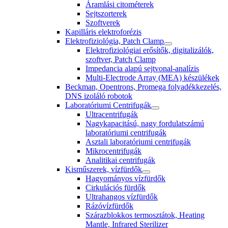
Áramlási citométerek
Sejtszorterek
Szoftverek
Kapilláris elektroforézis
Elektrofiziológia, Patch Clamp
Elektrofiziológiai erősítők, digitalizálók,
szoftver, Patch Clamp
Impedancia alapú sejtvonal-analízis
Multi-Electrode Array (MEA) készülékek
Beckman, Opentrons, Promega folyadékkezelés,
DNS izoláló robotok
Laboratóriumi Centrifugák
Ultracentrifugák
Nagykapacitású, nagy fordulatszámú
laboratóriumi centrifugák
Asztali laboratóriumi centrifugák
Mikrocentrifugák
Analitikai centrifugák
Kisműszerek, vízfürdők
Hagyományos vízfürdők
Cirkulációs fürdők
Ultrahangos vízfürdők
Rázóvízfürdők
Szárazblokkos termosztátok, Heating
Mantle, Infrared Sterilizer