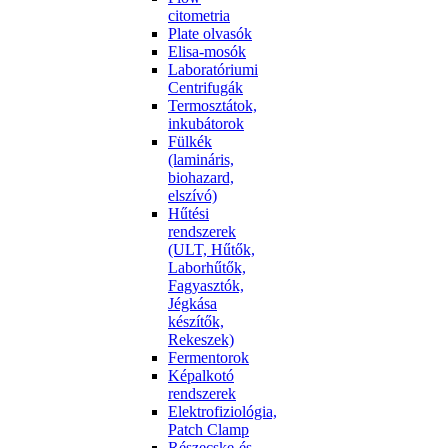
citometria
Plate olvasók
Elisa-mosók
Laboratóriumi
Centrifugák
Termosztátok,
inkubátorok
Fülkék
(lamináris,
biohazard,
elszívó)
Hűtési
rendszerek
(ULT, Hűtők,
Laborhűtők,
Fagyasztók,
Jégkása
készítők,
Rekeszek)
Fermentorok
Képalkotó
rendszerek
Elektrofiziológia,
Patch Clamp
Részecske-és