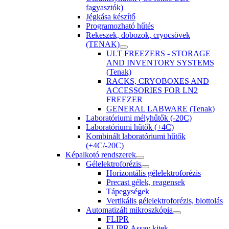
fagyasztók)
Jégkása készítő
Programozható hűtés
Rekeszek, dobozok, cryocsövek
(TENAK)
ULT FREEZERS - STORAGE
AND INVENTORY SYSTEMS
(Tenak)
RACKS, CRYOBOXES AND
ACCESSORIES FOR LN2
FREEZER
GENERAL LABWARE (Tenak)
Laboratóriumi mélyhűtők (-20C)
Laboratóriumi hűtők (+4C)
Kombinált laboratóriumi hűtők
(+4C/-20C)
Képalkotó rendszerek
Gélelektroforézis
Horizontális gélelektroforézis
Precast gélek, reagensek
Tápegységek
Vertikális gélelektroforézis, blottolás
Automatizált mikroszkópia
FLIPR
FLIPR Assay kitek