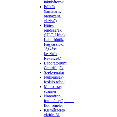
inkubátorok
Fülkék
(lamináris,
biohazard,
elszívó)
Hűtési
rendszerek
(ULT, Hűtők,
Laborhűtők,
Fagyasztók,
Jégkása
készítők,
Rekeszek)
Laboratóriumi
Centrifugák
Szekvenátor
Nukleinsav-
izoláló robot
Microarray
scanner
Nanodrop
fotométer,Quantus
fluorométer
Kisműszerek,
vízfürdők