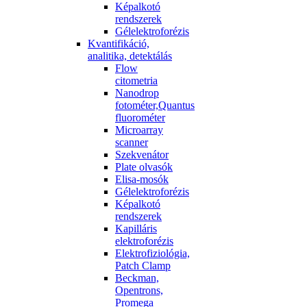
Képalkotó
rendszerek
Gélelektroforézis
Kvantifikáció,
analitika, detektálás
Flow
citometria
Nanodrop
fotométer,Quantus
fluorométer
Microarray
scanner
Szekvenátor
Plate olvasók
Elisa-mosók
Gélelektroforézis
Képalkotó
rendszerek
Kapilláris
elektroforézis
Elektrofiziológia,
Patch Clamp
Beckman,
Opentrons,
Promega