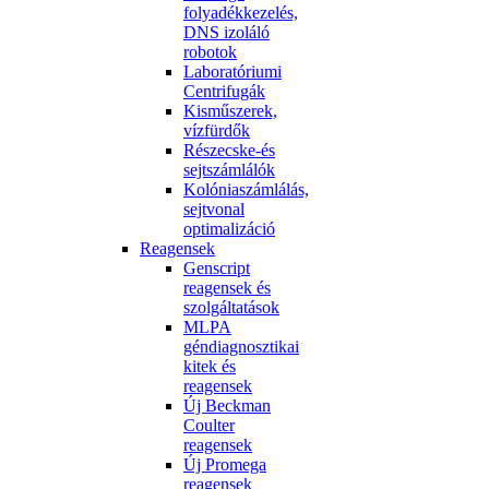
folyadékkezelés,
DNS izoláló
robotok
Laboratóriumi
Centrifugák
Kisműszerek,
vízfürdők
Részecske-és
sejtszámlálók
Kolóniaszámlálás,
sejtvonal
optimalizáció
Reagensek
Genscript
reagensek és
szolgáltatások
MLPA
géndiagnosztikai
kitek és
reagensek
Új Beckman
Coulter
reagensek
Új Promega
reagensek