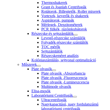
Thermoshakerek
Grant és Joanlab Centrifugák
Rotátorok, Billegtetők, Roller mixerek
Vortexek, keverők és shakerek
Aspirátorok, pumpák
Mérlegek, Denzitométerek
PCR fülkék, rázóinkubátorok
Részecske-és sejtszámlálók
Levegő-részecske számlálók
Folyadék-részecske számlálók
TOC mérők
Sejtszámlálók
Részecskeméret analízis
Kolóniaszámlálás, sejtvonal optimalizáció
Műszerek
Plate olvasók
Plate olvasók -Abszorbancia
Plate olvasók -Fluoreszcencia
Plate olvasók -Lumineszcencia
Multimode olvasók
Elisa-mosók
Laboratóriumi Centrifugák
Ultracentrifugák
Nagykapacitású, nagy fordulatszámú
laboratóriumi centrifugák