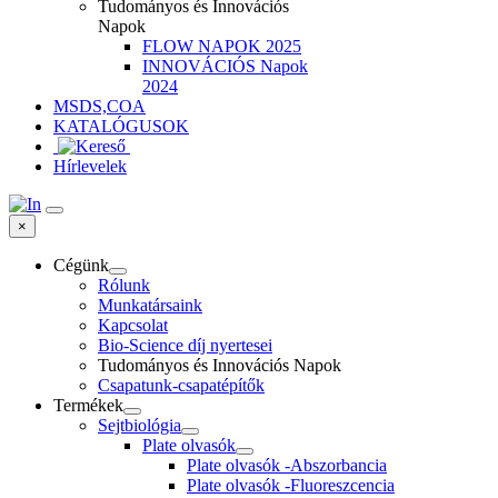
Tudományos és Innovációs
Napok
FLOW NAPOK 2025
INNOVÁCIÓS Napok
2024
MSDS,COA
KATALÓGUSOK
Hírlevelek
×
Cégünk
Rólunk
Munkatársaink
Kapcsolat
Bio-Science díj nyertesei
Tudományos és Innovációs Napok
Csapatunk-csapatépítők
Termékek
Sejtbiológia
Plate olvasók
Plate olvasók -Abszorbancia
Plate olvasók -Fluoreszcencia