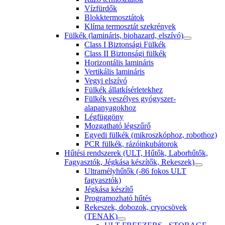
Vízfürdők
Blokktermosztátok
Klíma termosztát szekrények
Fülkék (lamináris, biohazard, elszívó)
Class I Biztonsági Fülkék
Class II Biztonsági fülkék
Horizontális lamináris
Vertikális lamináris
Vegyi elszívó
Fülkék állatkísérletekhez
Fülkék veszélyes gyógyszer-
alapanyagokhoz
Légfüggöny
Mozgatható légszűrő
Egyedi fülkék (mikroszkóphoz, robothoz)
PCR fülkék, rázóinkubátorok
Hűtési rendszerek (ULT, Hűtők, Laborhűtők,
Fagyasztók, Jégkása készítők, Rekeszek)
Ultramélyhűtők (-86 fokos ULT
fagyasztók)
Jégkása készítő
Programozható hűtés
Rekeszek, dobozok, cryocsövek
(TENAK)