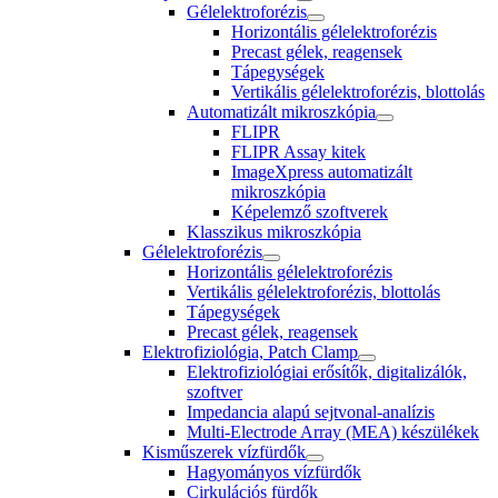
Gélelektroforézis
Horizontális gélelektroforézis
Precast gélek, reagensek
Tápegységek
Vertikális gélelektroforézis, blottolás
Automatizált mikroszkópia
FLIPR
FLIPR Assay kitek
ImageXpress automatizált
mikroszkópia
Képelemző szoftverek
Klasszikus mikroszkópia
Gélelektroforézis
Horizontális gélelektroforézis
Vertikális gélelektroforézis, blottolás
Tápegységek
Precast gélek, reagensek
Elektrofiziológia, Patch Clamp
Elektrofiziológiai erősítők, digitalizálók,
szoftver
Impedancia alapú sejtvonal-analízis
Multi-Electrode Array (MEA) készülékek
Kisműszerek vízfürdők
Hagyományos vízfürdők
Cirkulációs fürdők