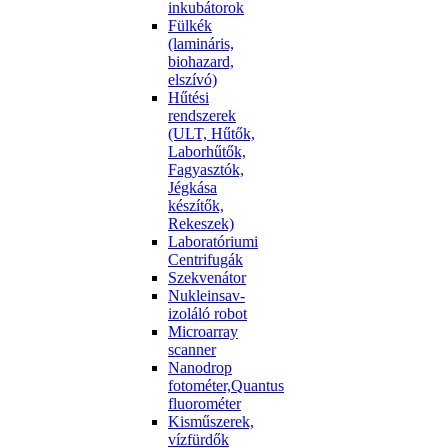
inkubátorok
Fülkék
(lamináris,
biohazard,
elszívó)
Hűtési
rendszerek
(ULT, Hűtők,
Laborhűtők,
Fagyasztók,
Jégkása
készítők,
Rekeszek)
Laboratóriumi
Centrifugák
Szekvenátor
Nukleinsav-
izoláló robot
Microarray
scanner
Nanodrop
fotométer,Quantus
fluorométer
Kisműszerek,
vízfürdők