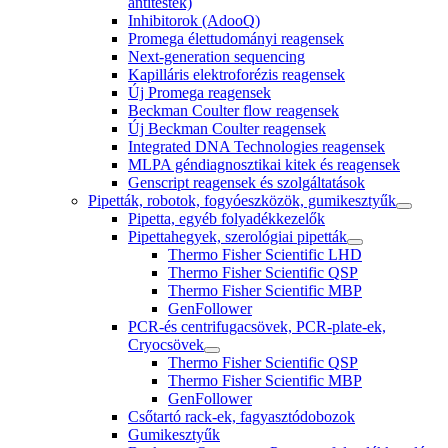
antitestek)
Inhibitorok (AdooQ)
Promega élettudományi reagensek
Next-generation sequencing
Kapilláris elektroforézis reagensek
Új Promega reagensek
Beckman Coulter flow reagensek
Új Beckman Coulter reagensek
Integrated DNA Technologies reagensek
MLPA géndiagnosztikai kitek és reagensek
Genscript reagensek és szolgáltatások
Pipetták, robotok, fogyóeszközök, gumikesztyűk
Pipetta, egyéb folyadékkezelők
Pipettahegyek, szerológiai pipetták
Thermo Fisher Scientific LHD
Thermo Fisher Scientific QSP
Thermo Fisher Scientific MBP
GenFollower
PCR-és centrifugacsövek, PCR-plate-ek,
Cryocsövek
Thermo Fisher Scientific QSP
Thermo Fisher Scientific MBP
GenFollower
Csőtartó rack-ek, fagyasztódobozok
Gumikesztyűk