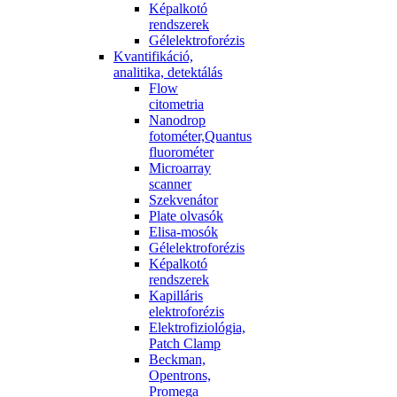
Képalkotó
rendszerek
Gélelektroforézis
Kvantifikáció,
analitika, detektálás
Flow
citometria
Nanodrop
fotométer,Quantus
fluorométer
Microarray
scanner
Szekvenátor
Plate olvasók
Elisa-mosók
Gélelektroforézis
Képalkotó
rendszerek
Kapilláris
elektroforézis
Elektrofiziológia,
Patch Clamp
Beckman,
Opentrons,
Promega