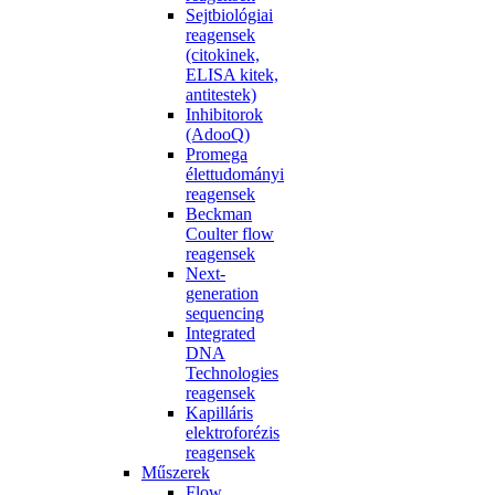
Sejtbiológiai
reagensek
(citokinek,
ELISA kitek,
antitestek)
Inhibitorok
(AdooQ)
Promega
élettudományi
reagensek
Beckman
Coulter flow
reagensek
Next-
generation
sequencing
Integrated
DNA
Technologies
reagensek
Kapilláris
elektroforézis
reagensek
Műszerek
Flow