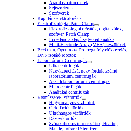
Áramlási citométerek
Sejtszorterek
Szoftverek
Kapilláris elektroforézis
Elektrofiziológia, Patch Clamp
Elektrofiziológiai erősítők, digitalizálók,
szoftver, Patch Clamp
Impedancia alapú sejtvonal-analízis
Multi-Electrode Array (MEA) készülékek
Beckman, Opentrons, Promega folyadékkezelés,
DNS izoláló robotok
Laboratóriumi Centrifugák
Ultracentrifugák
Nagykapacitású, nagy fordulatszámú
laboratóriumi centrifugák
Asztali laboratóriumi centrifugák
Mikrocentrifugák
Analitikai centrifugák
Kisműszerek, vízfürdők
Hagyományos vízfürdők
Cirkulációs fürdők
Ultrahangos vízfürdők
Rázóvízfürdők
Szárazblokkos termosztátok, Heating
Mantle, Infrared Sterilizer