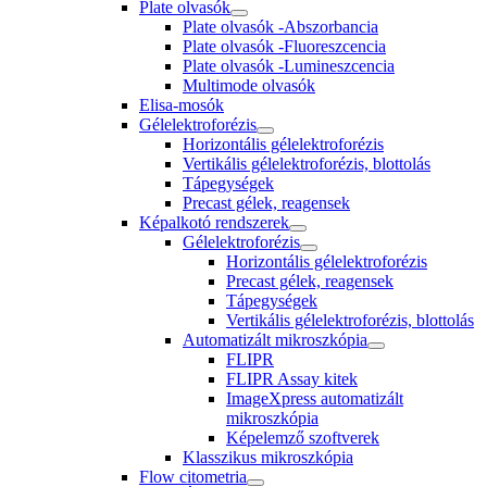
Plate olvasók
Plate olvasók -Abszorbancia
Plate olvasók -Fluoreszcencia
Plate olvasók -Lumineszcencia
Multimode olvasók
Elisa-mosók
Gélelektroforézis
Horizontális gélelektroforézis
Vertikális gélelektroforézis, blottolás
Tápegységek
Precast gélek, reagensek
Képalkotó rendszerek
Gélelektroforézis
Horizontális gélelektroforézis
Precast gélek, reagensek
Tápegységek
Vertikális gélelektroforézis, blottolás
Automatizált mikroszkópia
FLIPR
FLIPR Assay kitek
ImageXpress automatizált
mikroszkópia
Képelemző szoftverek
Klasszikus mikroszkópia
Flow citometria