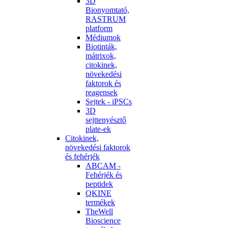
3D
Bionyomtató,
RASTRUM
platform
Médiumok
Biotinták,
mátrixok,
citokinek,
növekedési
faktorok és
reagensek
Sejtek - iPSCs
3D
sejttenyésztő
plate-ek
Citokinek,
növekedési faktorok
és fehérjék
ABCAM -
Fehérjék és
peptidek
QKINE
termékek
TheWell
Bioscience