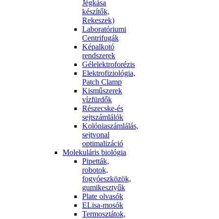
Jégkása
készítők,
Rekeszek)
Laboratóriumi
Centrifugák
Képalkotó
rendszerek
Gélelektroforézis
Elektrofiziológia,
Patch Clamp
Kisműszerek
vízfürdők
Részecske-és
sejtszámlálók
Kolóniaszámlálás,
sejtvonal
optimalizáció
Molekuláris biológia
Pipetták,
robotok,
fogyóeszközök,
gumikesztyűk
Plate olvasók
ELisa-mosók
Termosztátok,