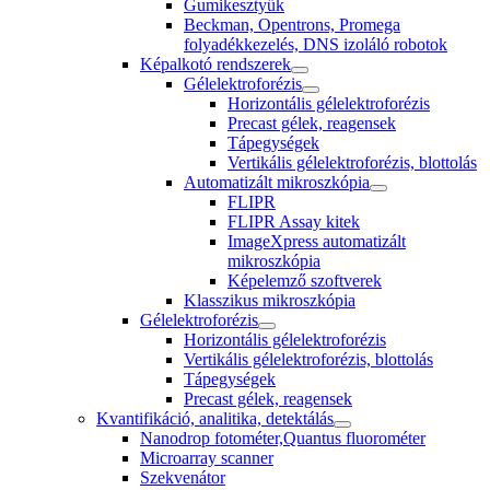
Gumikesztyűk
Beckman, Opentrons, Promega
folyadékkezelés, DNS izoláló robotok
Képalkotó rendszerek
Gélelektroforézis
Horizontális gélelektroforézis
Precast gélek, reagensek
Tápegységek
Vertikális gélelektroforézis, blottolás
Automatizált mikroszkópia
FLIPR
FLIPR Assay kitek
ImageXpress automatizált
mikroszkópia
Képelemző szoftverek
Klasszikus mikroszkópia
Gélelektroforézis
Horizontális gélelektroforézis
Vertikális gélelektroforézis, blottolás
Tápegységek
Precast gélek, reagensek
Kvantifikáció, analitika, detektálás
Nanodrop fotométer,Quantus fluorométer
Microarray scanner
Szekvenátor