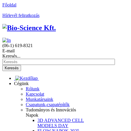
Főoldal
Hírlevél feliratkozás
(06-1) 619-8321
E-mail
Keresés...
Keresés
Cégünk
Rólunk
Kapcsolat
Munkatársaink
Csapatunk-csapatépítők
Tudományos és Innovációs
Napok
3D ADVANCED CELL
MODELS DAY
FLOW NAPOK 2025