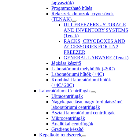
fagyasztók)
Programozható hűtés
Rekeszek, dobozok, cryocsövek
(TENAK)
ULT FREEZERS - STORAGE
AND INVENTORY SYSTEMS
(Tenak)
RACKS, CRYOBOXES AND
ACCESSORIES FOR LN2
FREEZER
GENERAL LABWARE (Tenak)
Jégkása készítő
Laboratóriumi mélyhűtők (-20C)
Laboratóriumi hűtők (+4C)
Kombinált laboratóriumi hűtők
(+4C/-20C)
Laboratóriumi Centrifugák
Ultracentrifugák
Nagykapacitású, nagy fordulatszámú
laboratóriumi centrifugák
Asztali laboratóriumi centrifugák
Mikrocentrifugák
Analitikai centrifugák
Gradiens készítő
Képalkotó rendszerek