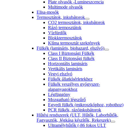
Plate olvasók -Lumineszcencia
Multimode olvasók
Elisa-mosók
Termosztátok, inkubátorok
CO2 termosztátok, inkubátorok
Rázó termosztátok
Vízfürdők
Blokktermosztátok
Klíma termosztát szekrények
Fülkék (lamináris, biohazard, elszívó)
Class I Biztonsági Fülkék
Class II Biztonsági fülkék
Horizontális lamináris
Vertikális lamináris
Vegyi elszívó
Fülkék állatkísérletekhez
Fülkék veszélyes gyógyszer-
alapanyagokhoz
Légfüggöny
Mozgatható légszűrő
Egyedi fülkék (mikroszkóphoz, robothoz)
PCR fülkék, rázóinkubátorok
Hűtési rendszerek (ULT, Hűtők, Laborhűtők,
Fagyasztók, Jégkása készítők, Rekeszek)
Ultramélyhűtők (-86 fokos ULT