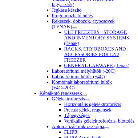
fagyasztók)
Jégkása készítő
Programozható hűtés
Rekeszek, dobozok, cryocsövek
(TENAK)
ULT FREEZERS - STORAGE
AND INVENTORY SYSTEMS
(Tenak)
RACKS, CRYOBOXES AND
ACCESSORIES FOR LN2
FREEZER
GENERAL LABWARE (Tenak)
Laboratóriumi mélyhűtők (-20C)
Laboratóriumi hűtők (+4C)
Kombinált laboratóriumi hűtők
(+4C/-20C)
Képalkotó rendszerek
Gélelektroforézis
Horizontális gélelektroforézis
Precast gélek, reagensek
Tápegységek
Vertikális gélelektroforézis, blottolás
Automatizált mikroszkópia
FLIPR
FLIPR Assay kitek