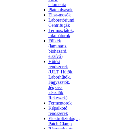
citometria
Plate olvasók
Elisa-mosók
Laboratóriumi
Centrifugák
Termosztátok,
inkubátorok
Fülkék
(lamináris,
biohazard,
elszívó)
Hűtési
rendszerek
(ULT, Hűtők,
Laborhűtők,
Fagyasztók,
Jégkása
készítők,
Rekeszek)
Fermentorok
Képalkotó
rendszerek
Elektrofiziológia,
Patch Clamp
Részecske-és