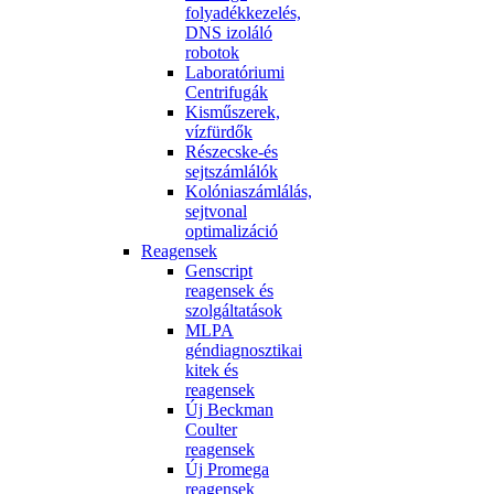
folyadékkezelés,
DNS izoláló
robotok
Laboratóriumi
Centrifugák
Kisműszerek,
vízfürdők
Részecske-és
sejtszámlálók
Kolóniaszámlálás,
sejtvonal
optimalizáció
Reagensek
Genscript
reagensek és
szolgáltatások
MLPA
géndiagnosztikai
kitek és
reagensek
Új Beckman
Coulter
reagensek
Új Promega
reagensek