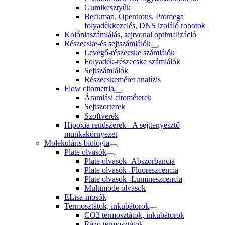
Gumikesztyűk
Beckman, Opentrons, Promega
folyadékkezelés, DNS izoláló robotok
Kolóniaszámlálás, sejtvonal optimalizáció
Részecske-és sejtszámlálók
Levegő-részecske számlálók
Folyadék-részecske számlálók
Sejtszámlálók
Részecskeméret analízis
Flow citometria
Áramlási citométerek
Sejtszorterek
Szoftverek
Hipoxia rendszerek - A sejttenyésztő
munkakörnyezet
Molekuláris biológia
Plate olvasók
Plate olvasók -Abszorbancia
Plate olvasók -Fluoreszcencia
Plate olvasók -Lumineszcencia
Multimode olvasók
ELisa-mosók
Termosztátok, inkubátorok
CO2 termosztátok, inkubátorok
Rázó termosztátok