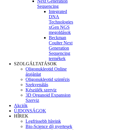
Next Generation
Sequencing
Integrated
DNA
Technologies
xGen NGS
megoldások
Beckman
Coulter Next
Generation
Sequencing
termékek
SZOLGÁLTATÁSOK
Oligonukleotid Online
árajánlat
Oligonukleotid szintézis
Szekvenálás
Készülék szerviz
3D Organoid Expansion
Szerviz
Akciók
ÚJDONSÁGOK
HÍREK
Legfrissebb híreink
Bio-Science díj nyertesek