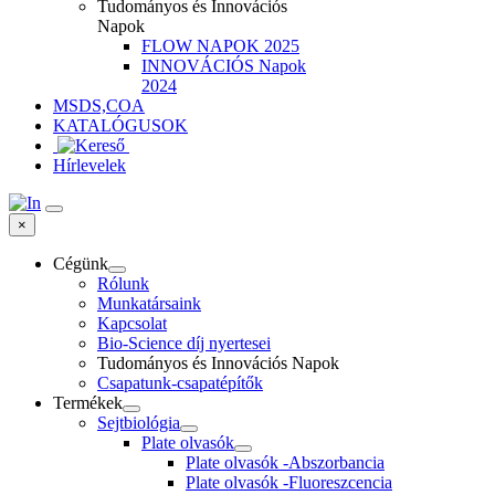
Tudományos és Innovációs
Napok
FLOW NAPOK 2025
INNOVÁCIÓS Napok
2024
MSDS,COA
KATALÓGUSOK
Hírlevelek
×
Cégünk
Rólunk
Munkatársaink
Kapcsolat
Bio-Science díj nyertesei
Tudományos és Innovációs Napok
Csapatunk-csapatépítők
Termékek
Sejtbiológia
Plate olvasók
Plate olvasók -Abszorbancia
Plate olvasók -Fluoreszcencia