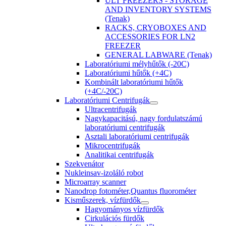
ULT FREEZERS - STORAGE
AND INVENTORY SYSTEMS
(Tenak)
RACKS, CRYOBOXES AND
ACCESSORIES FOR LN2
FREEZER
GENERAL LABWARE (Tenak)
Laboratóriumi mélyhűtők (-20C)
Laboratóriumi hűtők (+4C)
Kombinált laboratóriumi hűtők
(+4C/-20C)
Laboratóriumi Centrifugák
Ultracentrifugák
Nagykapacitású, nagy fordulatszámú
laboratóriumi centrifugák
Asztali laboratóriumi centrifugák
Mikrocentrifugák
Analitikai centrifugák
Szekvenátor
Nukleinsav-izoláló robot
Microarray scanner
Nanodrop fotométer,Quantus fluorométer
Kisműszerek, vízfürdők
Hagyományos vízfürdők
Cirkulációs fürdők