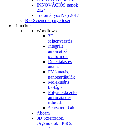
INNOVÁCIÓS napok
2024
Tudományos Nap 2017
Bio-Science díj nyertesei
Termékek
Workflows
3D
sejttenyésztés
Integrált
automatizált
platformok
Detektálás és
analízis
EV kutatás,
nanopartikulák
Molekuláris
biológia
Folyadékkezelő
automaták és
robotok
Sejtes munkák
Abcam
3D Szferoidok,
Organoidok, iPSCs