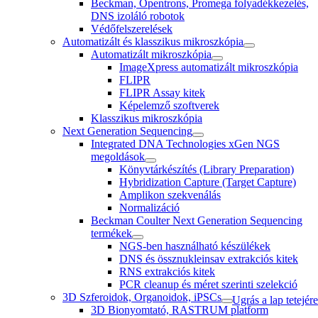
Beckman, Opentrons, Promega folyadékkezelés,
DNS izoláló robotok
Védőfelszerelések
Automatizált és klasszikus mikroszkópia
Automatizált mikroszkópia
ImageXpress automatizált mikroszkópia
FLIPR
FLIPR Assay kitek
Képelemző szoftverek
Klasszikus mikroszkópia
Next Generation Sequencing
Integrated DNA Technologies xGen NGS
megoldások
Könyvtárkészítés (Library Preparation)
Hybridization Capture (Target Capture)
Amplikon szekvenálás
Normalizáció
Beckman Coulter Next Generation Sequencing
termékek
NGS-ben használható készülékek
DNS és össznukleinsav extrakciós kitek
RNS extrakciós kitek
PCR cleanup és méret szerinti szelekció
3D Szferoidok, Organoidok, iPSCs
Ugrás a lap tetejére
3D Bionyomtató, RASTRUM platform