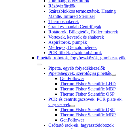
Ultrahangos vízfürdők
Rázóvízfürdők
Szárazblokkos termosztátok, Heating
Mantle, Infrared Sterilizer
Thermoshakerek
Grant és Joanlab Centrifugák
Rotátorok, Billegtetők, Roller mixerek
Vortexek, keverők és shakerek
Aspirátorok, pumpák
Mérlegek, Denzitométerek
PCR fülkék, rázóinkubátorok
Pipetták, robotok, fogyóeszközök, gumikesztyűk
Pipetta, egyéb folyadékkezelők
Pipettahegyek, szerológiai pipetták
GenFollower
Thermo Fisher Scientific LHD
Thermo Fisher Scientific MBP
Thermo Fisher Scientific QSP
PCR-és centrifugacsövek, PCR-plate-ek,
Cryocsövek
Thermo Fisher Scientific QSP
Thermo Fisher Scientific MBP
GenFollower
Csőtartó rack-ek, fagyasztódobozok