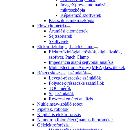
ImageXpress automatizált
mikroszkópia
Képelemző szoftverek
Klasszikus mikroszkópia
Flow citometria
Áramlási citométerek
Sejtszorterek
Szoftverek
Elektrofiziológia, Patch Clamp
Elektrofiziológiai erősítők, digitalizálók,
szoftver, Patch Clamp
Impedancia alapú sejtvonal-analízis
Multi-Electrode Array (MEA) készülékek
Részecske-és sejtszámlálók
Levegő-részecske számlálók
Folyadék-részecske számlálók
TOC mérők
Sejtszámlálók
Részecskeméret analízis
Nukleinsav-izoláló robot
Pipetták, robotok
Kapilláris elektroforézis
Nanodrop fotométer,Quantus fluorométer
Gélelektroforézis