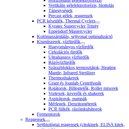
Horizontális gélelektroforézis
Vertikális gélelektroforézis, blottolás
Tápegységek
Precast gélek, reagensek
PCR készülék, Thermal Cyclers
Kyratec Supercycler Trinity
Eppendorf Mastercycler
Kolóniaszámlálás, sejtvonal optimalizáció
Kisműszerek, vízfürdők
Hagyományos vízfürdők
Cirkulációs fürdők
Ultrahangos vízfürdők
Rázóvízfürdők
Szárazblokkos termosztátok, Heating
Mantle, Infrared Sterilizer
Thermoshakerek
Grant és Joanlab Centrifugák
Rotátorok, Billegtetők, Roller mixerek
Vortexek, keverők és shakerek
Aspirátorok, pumpák
Mérlegek, Denzitométerek
PCR fülkék, rázóinkubátorok
Fermentorok
Reagensek
Sejtbiológiai reagensek (citokinek, ELISA kitek,