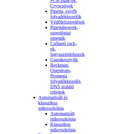
PCR-plate-ek,
Cryocsövek
Pipetta, egyéb
folyadékkezelők
Védőfelszerelések
Pipettahegyek,
szerológiai
pipetták
Csőtartó rack-
ek,
fagyasztódobozok
Gumikesztyűk
Beckman,
Opentrons,
Promega
folyadékkezelés,
DNS izoláló
robotok
Automatizált és
klasszikus
mikroszkópia
Automatizált
mikroszkópia
Klasszikus
mikroszkópia