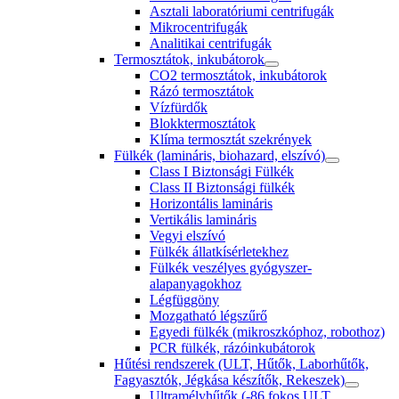
Asztali laboratóriumi centrifugák
Mikrocentrifugák
Analitikai centrifugák
Termosztátok, inkubátorok
CO2 termosztátok, inkubátorok
Rázó termosztátok
Vízfürdők
Blokktermosztátok
Klíma termosztát szekrények
Fülkék (lamináris, biohazard, elszívó)
Class I Biztonsági Fülkék
Class II Biztonsági fülkék
Horizontális lamináris
Vertikális lamináris
Vegyi elszívó
Fülkék állatkísérletekhez
Fülkék veszélyes gyógyszer-
alapanyagokhoz
Légfüggöny
Mozgatható légszűrő
Egyedi fülkék (mikroszkóphoz, robothoz)
PCR fülkék, rázóinkubátorok
Hűtési rendszerek (ULT, Hűtők, Laborhűtők,
Fagyasztók, Jégkása készítők, Rekeszek)
Ultramélyhűtők (-86 fokos ULT