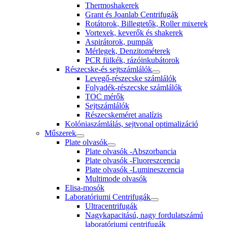
Thermoshakerek
Grant és Joanlab Centrifugák
Rotátorok, Billegtetők, Roller mixerek
Vortexek, keverők és shakerek
Aspirátorok, pumpák
Mérlegek, Denzitométerek
PCR fülkék, rázóinkubátorok
Részecske-és sejtszámlálók
Levegő-részecske számlálók
Folyadék-részecske számlálók
TOC mérők
Sejtszámlálók
Részecskeméret analízis
Kolóniaszámlálás, sejtvonal optimalizáció
Műszerek
Plate olvasók
Plate olvasók -Abszorbancia
Plate olvasók -Fluoreszcencia
Plate olvasók -Lumineszcencia
Multimode olvasók
Elisa-mosók
Laboratóriumi Centrifugák
Ultracentrifugák
Nagykapacitású, nagy fordulatszámú
laboratóriumi centrifugák