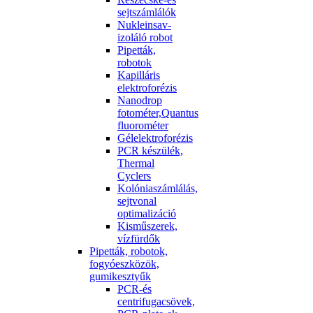
sejtszámlálók
Nukleinsav-
izoláló robot
Pipetták,
robotok
Kapilláris
elektroforézis
Nanodrop
fotométer,Quantus
fluorométer
Gélelektroforézis
PCR készülék,
Thermal
Cyclers
Kolóniaszámlálás,
sejtvonal
optimalizáció
Kisműszerek,
vízfürdők
Pipetták, robotok,
fogyóeszközök,
gumikesztyűk
PCR-és
centrifugacsövek,