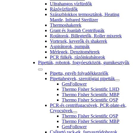
Ultrahangos vízfürdők
Rázóvízfürdők
Szárazblokkos termosztátok, Heating
Mantle, Infrared Sterilizer
Thermoshakerek
Grant és Joanlab Centrifugák
Rotátorok, Billegtetők, Roller mixerek
Vortexek, keverők és shakerek
Aspirátorok, pumpák
Mérlegek, Denzitométerek
PCR fülkék, rázóinkubátorok
Pipetták, robotok, fogyóeszközök, gumikesztyűk
Pipetta, egyéb folyadékkezelők
Pipettahegyek, szerológiai pipetták
GenFollower
Thermo Fisher Scientific LHD
Thermo Fisher Scientific MBP
Thermo Fisher Scientific QSP
PCR-és centrifugacsövek, PCR-plate-ek,
Cryocsövek
Thermo Fisher Scientific QSP
Thermo Fisher Scientific MBP
GenFollower
Csőtartó rack-ek, fagyasztódobozok