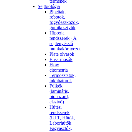
termékek
Sejtbiológia
Pipetták,
robotok,
fogyóeszközök,
gumikesztyűk
Hipoxia
rendszerek - A
sejttenyésztő
munkakörnyezet
Plate olvasók
Elisa-mosók
Flow
citometria
Termosztátok,
inkubátorok
Fülkék
(lamináris,
biohazard,
elszívó)
Hűtési
rendszerek
(ULT, Hűtők,
Laborhűtők,
Fagyasztók,